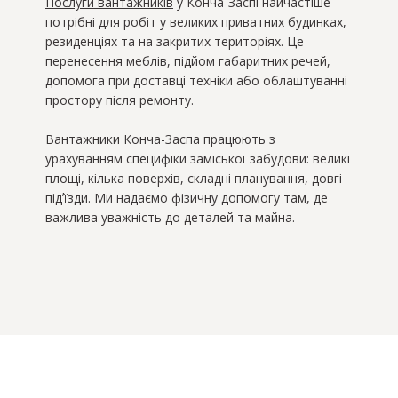
Послуги вантажників
у Конча-Заспі найчастіше
потрібні для робіт у великих приватних будинках,
резиденціях та на закритих територіях. Це
перенесення меблів, підйом габаритних речей,
допомога при доставці техніки або облаштуванні
простору після ремонту.
Вантажники Конча-Заспа працюють з
урахуванням специфіки заміської забудови: великі
площі, кілька поверхів, складні планування, довгі
підʼїзди. Ми надаємо фізичну допомогу там, де
важлива уважність до деталей та майна.