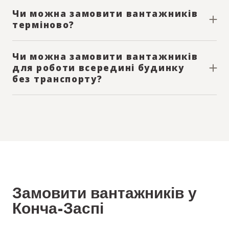
локаціях.
Чи можна замовити вантажників
терміново?
У більшості випадків — так. Оскільки бригади працюють
локально, ми часто можемо виїхати в той же день.
Чи можна замовити вантажників
для роботи всередині будинку
без транспорту?
ак, можливий виклик лише вантажників для робіт без
вантажного авто.
Замовити вантажників у
Конча-Заспі