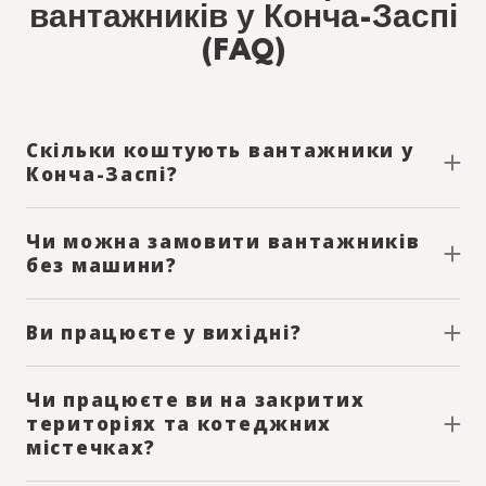
вантажників у Конча-Заспі
(FAQ)
Скільки коштують вантажники у
Конча-Заспі?
Ціна залежить від кількості вантажників і тривалості
робіт. Оплата погодинна, без прихованих доплат. Година
Чи можна замовити вантажників
робити вантажника стартує від 200 грн./год
без машини?
Так, багато клієнтів замовляють лише вантажників для
підйому або перенесення меблів.
Ви працюєте у вихідні?
Так, вантажники доступні у вихідні та святкові дні за
попереднім погодженням.
Чи працюєте ви на закритих
територіях та котеджних
містечках?
Так, ми регулярно працюємо у закритих і охоронюваних