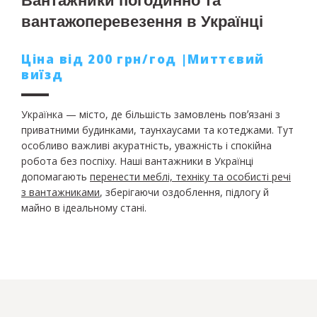
Вантажники погодинно та
вантажоперевезення в Українці
Ціна від 200 грн/год |Миттєвий
виїзд
Українка — місто, де більшість замовлень повʼязані з
приватними будинками, таунхаусами та котеджами. Тут
особливо важливі акуратність, уважність і спокійна
робота без поспіху. Наші вантажники в Українці
допомагають
перенести меблі, техніку та особисті речі
з вантажниками
, зберігаючи оздоблення, підлогу й
майно в ідеальному стані.