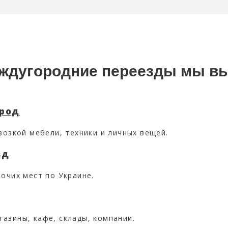
еждугородние переезды мы в
ород
возкой мебели, техники и личных вещей.
зд
очих мест по Украине.
азины, кафе, склады, компании.