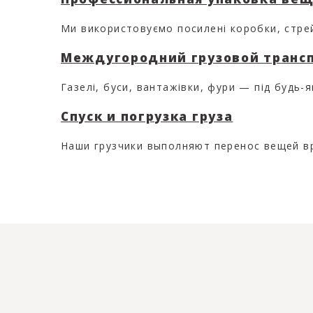
Ми використовуємо посилені коробки, стрей
Междугородний грузовой транс
Газелі, буси, вантажівки, фури — під будь-я
Спуск и погрузка груза
Наши грузчики выполняют перенос вещей вр