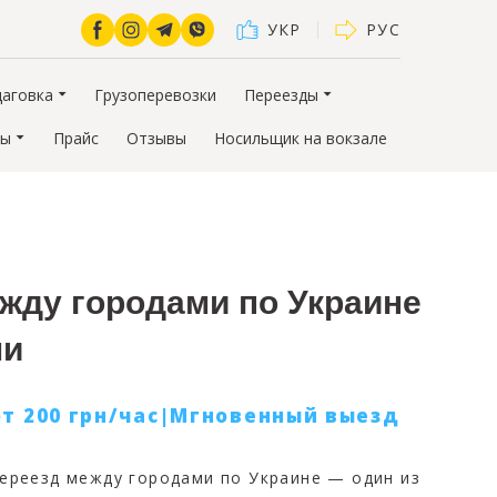
УКР
РУС
щаговка
Грузоперевозки
Переезды
сы
Прайс
Отзывы
Носильщик на вокзале
жду городами по Украине
ми
от 200 грн/час|Мгновенный выезд
ереезд между городами по Украине — один из