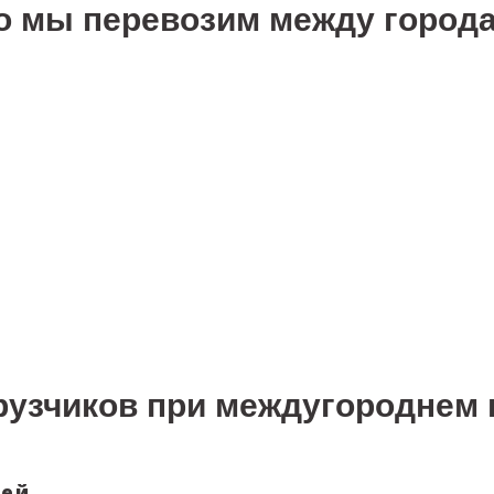
о мы перевозим между город
грузчиков при междугороднем 
щей