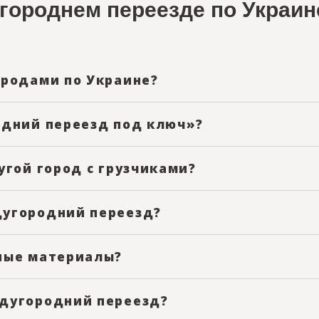
городнем переезде по Украине
ородами по Украине?
родолжительности работ. Оплата почасовая, без скрыт
одний переезд под ключ»?
одит:
угой город с грузчиками?
с грузчиками — от квартирных до офисных и бизнес-пе
дугородний переезд?
 в зависимости от маршрута и расстояния. Для ближн
ные материалы?
ереезд.
ем профессиональные упаковочные материалы — короб
ждугородний переезд?
род при наличии свободного транспорта.