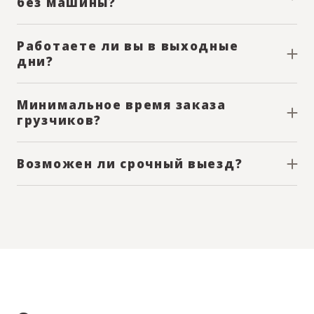
без машины?
Да, возможен заказ только грузчиков без транспорта.
Работаете ли вы в выходные
дни?
Да, грузчики работают без выходных.
Минимальное время заказа
грузчиков?
Минимальный заказ одного грузчика 2 часа
Возможен ли срочный выезд?
Да, при наличии свободной бригады возможен быстрый
выезд.