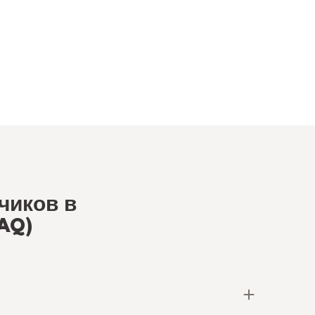
чиков в
AQ)